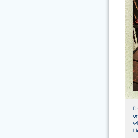
De
un
wi
I