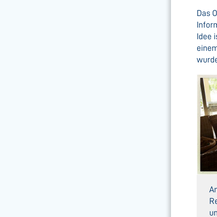
Das O
Infor
Idee 
einem
wurde
An
Re
um