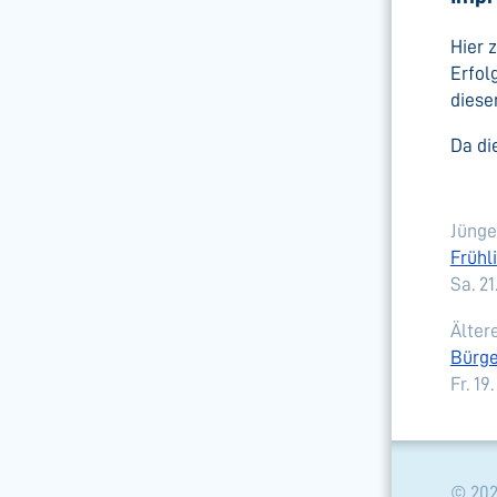
Hier 
Erfol
diese
Da di
Jünger
Frühl
Sa. 2
Ältere
Bürge
Fr. 19
© 202