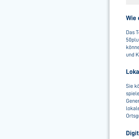
Wie 
Das 
50plu
könne
und K
Loka
Sie k
spiel
Gener
lokal
Ortsg
Digi