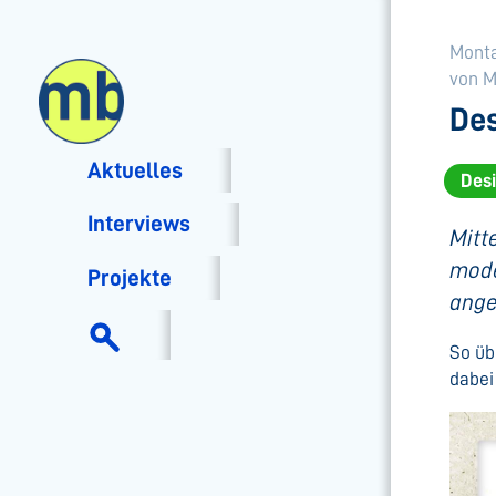
Montag
von 
Des
Aktuelles
Desi
Interviews
Mitt
mode
Projekte
ange
So üb
dabei