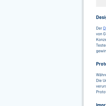
Desi
Der
D
von G
Konze
Teste
gewin
Prot
Währe
Die U
verur
Proto
Impr