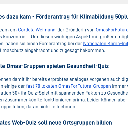
es dazu kam - Förderantrag für Klimabildung 50pl
Team um
Cordula Weimann
, der Gründerin von
OmasForFutur
s konzentriert. Um diesen wichtigen Aspekt mit großem mögli
n, haben sie einen Förderantrag bei der
Nationalen Klima-Init
limaschutz eingebracht und zugesagt bekommen.
le Omas-Gruppen spielen Gesundheit-Quiz
önnen damit ihr bereits erprobtes analoges Vorgehen auch digit
en einige der
fast 70 lokalen OmasForFuture-Gruppen
immer w
ation 50+ ihr Quiz-Spiel mit spannenden Fakten zu Gesundhei
en Zusammenkünfte funktionieren prima. Leider können aber i
ruppe leben, daran nicht teilnehmen.
tales Web-Quiz soll neue Ortsgruppen bilden